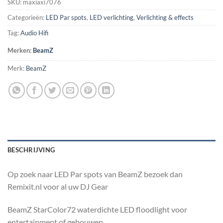
SKU:
maxiaxi7076
Categorieën:
LED Par spots
,
LED verlichting
,
Verlichting & effects
Tag:
Audio Hifi
Merken:
BeamZ
Merk:
BeamZ
BESCHRIJVING
Op zoek naar LED Par spots van BeamZ bezoek dan
Remixit.nl voor al uw DJ Gear
BeamZ StarColor72 waterdichte LED floodlight voor
entertainment of gebouwen