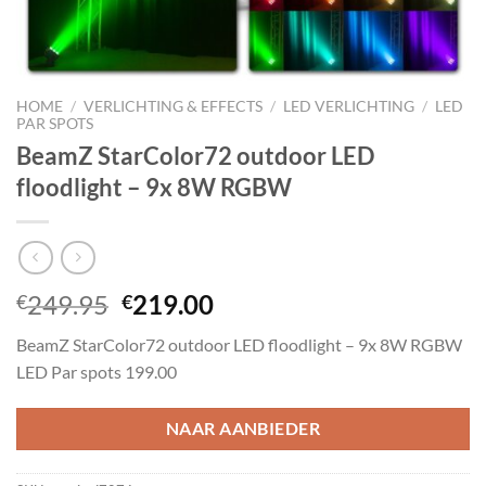
HOME
/
VERLICHTING & EFFECTS
/
LED VERLICHTING
/
LED
PAR SPOTS
BeamZ StarColor72 outdoor LED
floodlight – 9x 8W RGBW
Oorspronkelijke
Huidige
249.95
219.00
€
€
prijs
prijs
BeamZ StarColor72 outdoor LED floodlight – 9x 8W RGBW
was:
is:
LED Par spots 199.00
€249.95.
€219.00.
NAAR AANBIEDER