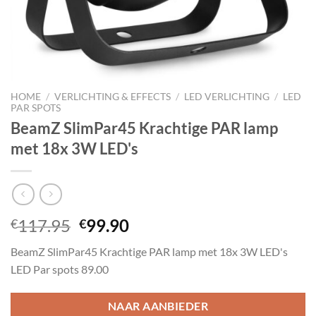
HOME
/
VERLICHTING & EFFECTS
/
LED VERLICHTING
/
LED
PAR SPOTS
BeamZ SlimPar45 Krachtige PAR lamp
met 18x 3W LED's
Oorspronkelijke
Huidige
117.95
99.90
€
€
prijs
prijs
BeamZ SlimPar45 Krachtige PAR lamp met 18x 3W LED's
was:
is:
LED Par spots 89.00
€117.95.
€99.90.
NAAR AANBIEDER