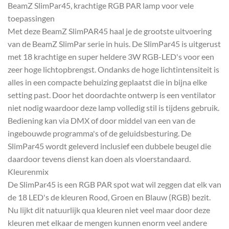
BeamZ SlimPar45, krachtige RGB PAR lamp voor vele
toepassingen
Met deze BeamZ SlimPAR45 haal je de grootste uitvoering
van de BeamZ SlimPar serie in huis. De SlimPar45 is uitgerust
met 18 krachtige en super heldere 3W RGB-LED's voor een
zeer hoge lichtopbrengst. Ondanks de hoge lichtintensiteit is
alles in een compacte behuizing geplaatst die in bijna elke
setting past. Door het doordachte ontwerp is een ventilator
niet nodig waardoor deze lamp volledig stil is tijdens gebruik.
Bediening kan via DMX of door middel van een van de
ingebouwde programma's of de geluidsbesturing. De
SlimPar45 wordt geleverd inclusief een dubbele beugel die
daardoor tevens dienst kan doen als vloerstandaard.
Kleurenmix
De SlimPar45 is een RGB PAR spot wat wil zeggen dat elk van
de 18 LED's de kleuren Rood, Groen en Blauw (RGB) bezit.
Nu lijkt dit natuurlijk qua kleuren niet veel maar door deze
kleuren met elkaar de mengen kunnen enorm veel andere