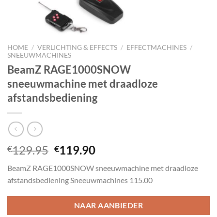
HOME
/
VERLICHTING & EFFECTS
/
EFFECTMACHINES
/
SNEEUWMACHINES
BeamZ RAGE1000SNOW
sneeuwmachine met draadloze
afstandsbediening
Oorspronkelijke
Huidige
129.95
119.90
€
€
prijs
prijs
BeamZ RAGE1000SNOW sneeuwmachine met draadloze
was:
is:
afstandsbediening Sneeuwmachines 115.00
€129.95.
€119.90.
NAAR AANBIEDER