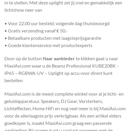
in te stellen. Met deze uplight zet jij snel en gemakkelijk een
lichtshow neer van
• Voor 22.00 uur besteld, volgende dag thuisbezorgd
• Gratis verzending vanaf € 50,-
• Betaalbare producten met laagsteprijsgarantie
• Goede klantenservice met productexperts
Door op de button
Naar aanbieder
te klikken gaat u naar
MaxiAxi.com waar u de Beamz Professional KUBE20BK –
IP65 – RGBWA-UV – Uplight op accu voor direct kunt
bestellen
MaxiAxi.com is de meest complete winkel voor al je licht- en
geluidapparatuur. Speakers, DJ Gear, Versterkers,
Lichteffecten, Home HiFi en nog veel meer is bij MaxiAxi.com
voor de allerlaagste prijs verkrijgbaar. Als een artikel elders
goedkoper is, maakt MaxiAxi.com graag een passende
aanbieding. Bij vragen kunt u contact opnemen met de