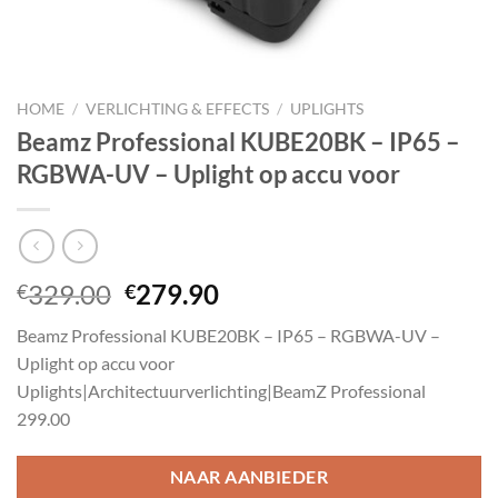
HOME
/
VERLICHTING & EFFECTS
/
UPLIGHTS
Beamz Professional KUBE20BK – IP65 –
RGBWA-UV – Uplight op accu voor
Oorspronkelijke
Huidige
329.00
279.90
€
€
prijs
prijs
Beamz Professional KUBE20BK – IP65 – RGBWA-UV –
was:
is:
Uplight op accu voor
€329.00.
€279.90.
Uplights|Architectuurverlichting|BeamZ Professional
299.00
NAAR AANBIEDER