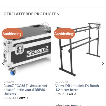
GERELATEERDE PRODUCTEN
Aanbieding!
Aanbieding!
Toevoegen
Toevoegen
aan
aan
wenslijst
wenslijst
DJ GEAR
DJ BOOTH
BeamZ FCC66 Flightcase met
Vonyx DB1 mobiele DJ Booth –
oplaadfunctie voor 6 BBP66
1,2 meter breed
Uplights
Oorspronkelijke
Huidige
€
79.95
€
64.90
prijs
prijs
Oorspronkelijke
Huidige
€
459.00
€
389.00
was:
is:
prijs
prijs
€79.95.
€64.90.
was:
is:
Merken:
Vonyx