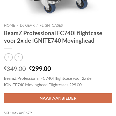
HOME
/
DJ GEAR
/
FLIGHTCASES
BeamZ Professional FC740I flightcase
voor 2x de IGNITE740 Movinghead
Oorspronkelijke
Huidige
349.00
299.00
€
€
prijs
prijs
BeamZ Professional FC740I flightcase voor 2x de
was:
is:
IGNITE740 Movinghead Flightcases 299.00
€349.00.
€299.00.
NAAR AANBIEDER
SKU:
maxiaxi8679