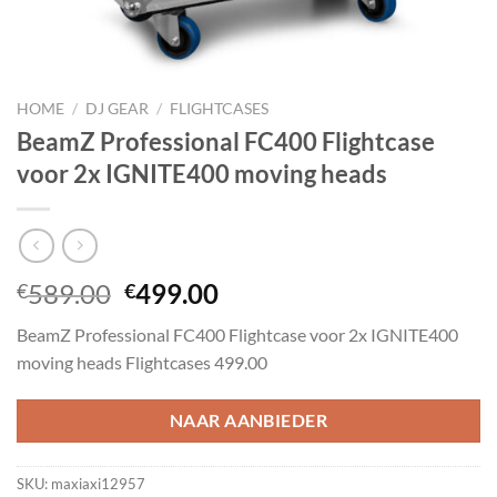
HOME
/
DJ GEAR
/
FLIGHTCASES
BeamZ Professional FC400 Flightcase
voor 2x IGNITE400 moving heads
Oorspronkelijke
Huidige
589.00
499.00
€
€
prijs
prijs
BeamZ Professional FC400 Flightcase voor 2x IGNITE400
was:
is:
moving heads Flightcases 499.00
€589.00.
€499.00.
NAAR AANBIEDER
SKU:
maxiaxi12957