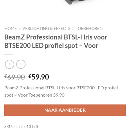
HOME
/
VERLICHTING & EFFECTS
/
TOEBEHOREN
BeamZ Professional BTSL-I Iris voor
BTSE200 LED profiel spot – Voor
Oorspronkelijke
Huidige
69.90
59.90
€
€
prijs
prijs
BeamZ Professional BTSL-I Iris voor BTSE200 LED profiel
was:
is:
spot – Voor Toebehoren 59.90
€69.90.
€59.90.
NAAR AANBIEDER
SKU:
maxiaxi13170