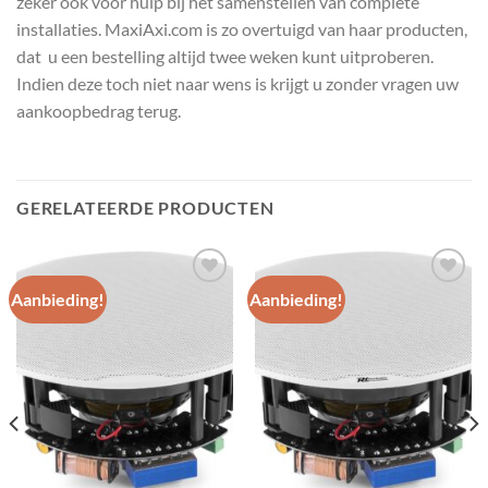
zeker ook voor hulp bij het samenstellen van complete
installaties. MaxiAxi.com is zo overtuigd van haar producten,
dat u een bestelling altijd twee weken kunt uitproberen.
Indien deze toch niet naar wens is krijgt u zonder vragen uw
aankoopbedrag terug.
GERELATEERDE PRODUCTEN
Aanbieding!
Aanbieding!
Toevoegen
Toevoegen
aan
aan
wenslijst
wenslijst