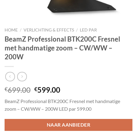
HOME
/
VERLICHTING & EFFECTS
/
LED PAR
BeamZ Professional BTK200C Fresnel
met handmatige zoom – CW/WW –
200W
Oorspronkelijke
Huidige
699.00
599.00
€
€
prijs
prijs
BeamZ Professional BTK200C Fresnel met handmatige
was:
is:
zoom – CW/WW – 200W LED par 599.00
€699.00.
€599.00.
NAAR AANBIEDER