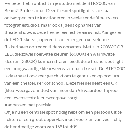
Verbeter het frontlicht in je studio met de BTK200C van
BeamZ Professional. Deze fresnel spotlight is speciaal
ontworpen om te functioneren in veeleisende film-, tv- en
fotografiestudio’s, maar ook tijdens opnames van
theatershows is deze fresnel een echte aanwinst. Aangezien
de LED flikkervrij opereert, zullen er geen vervelende
flikkeringen optreden tijdens opnames. Met zijn 200W COB
LED, die zowel koelwitte kleuren (6000K) en warmwitte
kleuren (2800K) kunnen stralen, biedt deze fresnel spotlight
een hoogwaardige kleurweergave naar elke set. De BTK200C
is daarnaast ook zeer geschikt om te gebruiken op podium
van een theater, kerk of school. Deze fresnel heeft een CRI
(kleurweergave-index) van meer dan 95 waardoor hij voor
een levensechte kleurweergave zorgt.
Aanpassen met precisie
Of je nu een centrale spot nodig hebt om een persoon uit te
lichten of een groot oppervlak moet voorzien van veel licht,
de handmatige zoom van 15° tot 40°