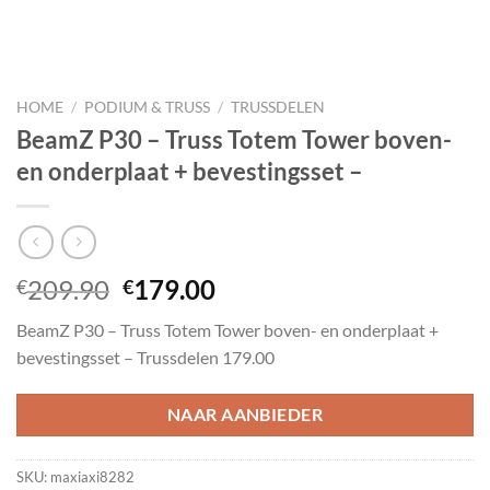
HOME
/
PODIUM & TRUSS
/
TRUSSDELEN
BeamZ P30 – Truss Totem Tower boven-
en onderplaat + bevestingsset –
Oorspronkelijke
Huidige
209.90
179.00
€
€
prijs
prijs
BeamZ P30 – Truss Totem Tower boven- en onderplaat +
was:
is:
bevestingsset – Trussdelen 179.00
€209.90.
€179.00.
NAAR AANBIEDER
SKU:
maxiaxi8282