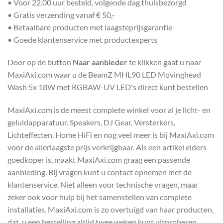
• Voor 22.00 uur besteld, volgende dag thuisbezorgd
• Gratis verzending vanaf € 50,-
• Betaalbare producten met laagsteprijsgarantie
• Goede klantenservice met productexperts
Door op de button
Naar aanbieder
te klikken gaat u naar
MaxiAxi.com waar u de BeamZ MHL90 LED Movinghead
Wash 5x 18W met RGBAW-UV LED's direct kunt bestellen
MaxiAxi.com is de meest complete winkel voor al je licht- en
geluidapparatuur. Speakers, DJ Gear, Versterkers,
Lichteffecten, Home HiFi en nog veel meer is bij MaxiAxi.com
voor de allerlaagste prijs verkrijgbaar. Als een artikel elders
goedkoper is, maakt MaxiAxi.com graag een passende
aanbieding. Bij vragen kunt u contact opnemen met de
klantenservice. Niet alleen voor technische vragen, maar
zeker ook voor hulp bij het samenstellen van complete
installaties. MaxiAxi.com is zo overtuigd van haar producten,
dat u een bestelling altijd twee weken kunt uitproberen.