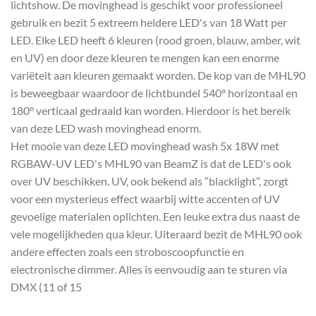
lichtshow. De movinghead is geschikt voor professioneel
gebruik en bezit 5 extreem heldere LED's van 18 Watt per
LED. Elke LED heeft 6 kleuren (rood groen, blauw, amber, wit
en UV) en door deze kleuren te mengen kan een enorme
variëteit aan kleuren gemaakt worden. De kop van de MHL90
is beweegbaar waardoor de lichtbundel 540° horizontaal en
180° verticaal gedraaid kan worden. Hierdoor is het bereik
van deze LED wash movinghead enorm.
Het mooie van deze LED movinghead wash 5x 18W met
RGBAW-UV LED's MHL90 van BeamZ is dat de LED's ook
over UV beschikken. UV, ook bekend als “blacklight”, zorgt
voor een mysterieus effect waarbij witte accenten of UV
gevoelige materialen oplichten. Een leuke extra dus naast de
vele mogelijkheden qua kleur. Uiteraard bezit de MHL90 ook
andere effecten zoals een stroboscoopfunctie en
electronische dimmer. Alles is eenvoudig aan te sturen via
DMX (11 of 15