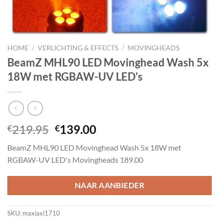
HOME
/
VERLICHTING & EFFECTS
/
MOVINGHEADS
BeamZ MHL90 LED Movinghead Wash 5x
18W met RGBAW-UV LED's
Oorspronkelijke
Huidige
219.95
139.00
€
€
prijs
prijs
BeamZ MHL90 LED Movinghead Wash 5x 18W met
was:
is:
RGBAW-UV LED's Movingheads 189.00
€219.95.
€139.00.
NAAR AANBIEDER
SKU:
maxiaxi1710