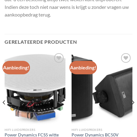
Indien deze toch niet naar wens is krijgt u zonder vragen uw
aankoopbedrag terug.
GERELATEERDE PRODUCTEN
Aanbieding!
Aanbieding!
Toevoegen
Toevoegen
aan
aan
wenslijst
wenslijst
HIFI LUIDSPREKERS
HIFI LUIDSPREKERS
Power Dynamics FCS5 witte
Power Dynamics BC50V