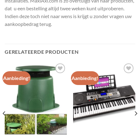
installaties. MaxiAxi.com is zo overtuigd van haar producten,
dat u een bestelling altijd twee weken kunt uitproberen.
Indien deze toch niet naar wens is krijgt u zonder vragen uw
aankoopbedrag terug.
GERELATEERDE PRODUCTEN
Aanbieding!
Aanbieding!
Toevoegen
Toevoegen
aan
aan
wenslijst
wenslijst