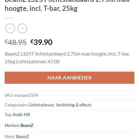
hoogte, incl. T-bar, 25kg
Oorspronkelijke
Huidige
48.95
39.90
€
€
prijs
prijs
BeamZ LS25T lichtstandaard 2.75m max hoogte, incl. T-bar,
was:
is:
25kg Lichtstatieven 47.00
€48.95.
€39.90.
NAAR AANBIEDER
SKU:
maxiaxi1504
Categorieën:
Lichtstatieven
,
Verlichting & effects
Tag:
Audio Hifi
Merken:
BeamZ
Merk:
BeamZ