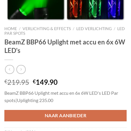
HOME
/
VERLICHTING & EFFECTS
/
LED VERLICHTING
/
LED
PAR SPOTS
BeamZ BBP66 Uplight met accu en 6x 6W
LED's
Oorspronkelijke
Huidige
219.95
149.90
€
€
prijs
prijs
BeamZ BBP66 Uplight met accu en 6x 6W LED's LED Par
was:
is:
spots|Uplighting 235.00
€219.95.
€149.90.
NAAR AANBIEDER