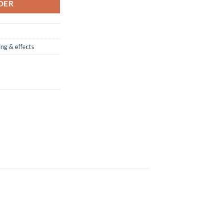
DER
ing & effects