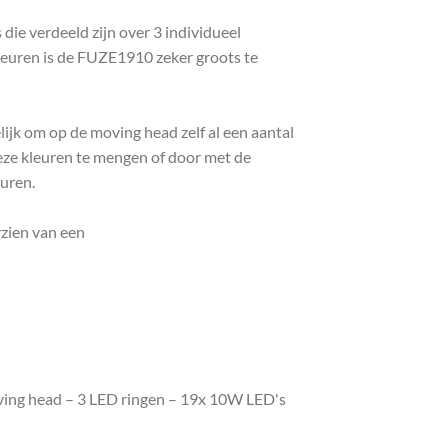
ie verdeeld zijn over 3 individueel
leuren is de FUZE1910 zeker groots te
ijk om op de moving head zelf al een aantal
deze kleuren te mengen of door met de
euren.
rzien van een
ing head – 3 LED ringen – 19x 10W LED's