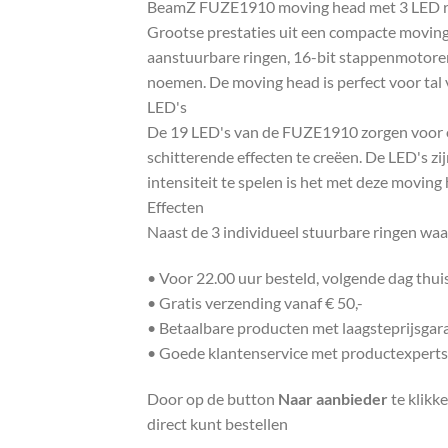
BeamZ FUZE1910 moving head met 3 LED r
Grootse prestaties uit een compacte moving 
aanstuurbare ringen, 16-bit stappenmotoren
noemen. De moving head is perfect voor tal v
LED's
De 19 LED's van de FUZE1910 zorgen voor ong
schitterende effecten te creëen. De LED's z
intensiteit te spelen is het met deze moving
Effecten
Naast de 3 individueel stuurbare ringen wa
• Voor 22.00 uur besteld, volgende dag thu
• Gratis verzending vanaf € 50,-
• Betaalbare producten met laagsteprijsgar
• Goede klantenservice met productexperts
Door op de button
Naar aanbieder
te klikk
direct kunt bestellen