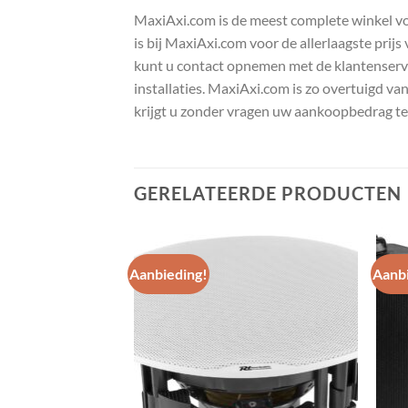
MaxiAxi.com is de meest complete winkel voor
is bij MaxiAxi.com voor de allerlaagste prij
kunt u contact opnemen met de klantenservic
installaties. MaxiAxi.com is zo overtuigd va
krijgt u zonder vragen uw aankoopbedrag te
GERELATEERDE PRODUCTEN
Aanbieding!
Aanbi
Toevoegen
Toevoegen
aan
aan
wenslijst
wenslijst