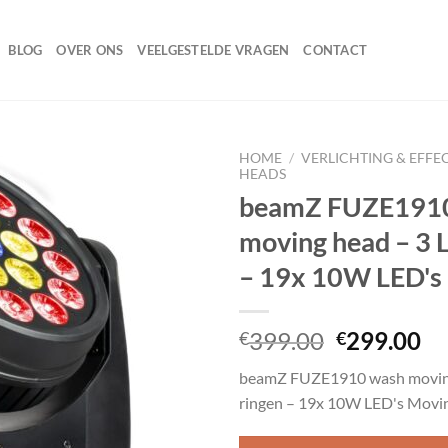
BLOG
OVER ONS
VEELGESTELDE VRAGEN
CONTACT
HOME
/
VERLICHTING & EFFE
HEADS
beamZ FUZE191
moving head – 3 
Toevoegen
aan
– 19x 10W LED's
wenslijst
Oorspronk
Hu
399.00
299.00
€
€
prijs
pr
beamZ FUZE1910 wash moving
was:
is:
ringen – 19x 10W LED's Movi
€399.00.
€2