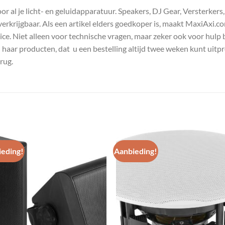
 al je licht- en geluidapparatuur. Speakers, DJ Gear, Versterkers
s verkrijgbaar. Als een artikel elders goedkoper is, maakt MaxiAxi.
e. Niet alleen voor technische vragen, maar zeker ook voor hulp 
n haar producten, dat u een bestelling altijd twee weken kunt uitp
rug.
eding!
Aanbieding!
Toevoegen
Toevoe
aan
aan
wenslijst
wenslij