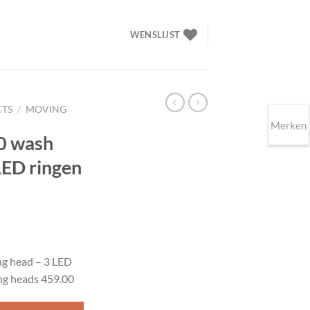
WENSLIJST
CTS
/
MOVING
Merken
0 wash
LED ringen
elijke
idige
ijs
 head – 3 LED
ng heads 459.00
99.00.