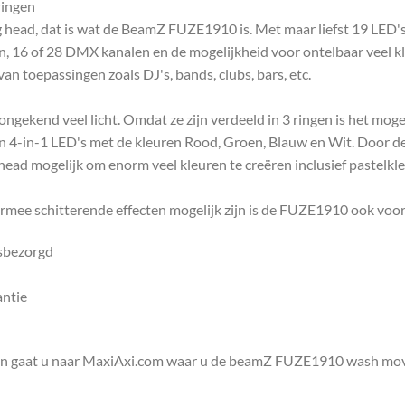
ingen
head, dat is wat de BeamZ FUZE1910 is. Met maar liefst 19 LED's d
, 16 of 28 DMX kanalen en de mogelijkheid voor ontelbaar veel k
an toepassingen zoals DJ's, bands, clubs, bars, etc.
ekend veel licht. Omdat ze zijn verdeeld in 3 ringen is het mogel
ijn 4-in-1 LED's met de kleuren Rood, Groen, Blauw en Wit. Door 
 head mogelijk om enorm veel kleuren te creëren inclusief pastelkl
armee schitterende effecten mogelijk zijn is de FUZE1910 ook voo
isbezorgd
antie
en gaat u naar MaxiAxi.com waar u de beamZ FUZE1910 wash mov