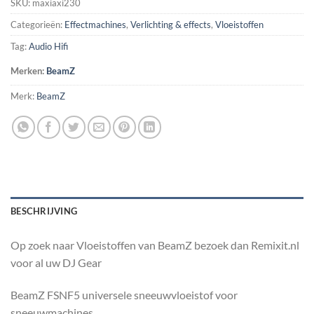
SKU:
maxiaxi230
Categorieën:
Effectmachines
,
Verlichting & effects
,
Vloeistoffen
Tag:
Audio Hifi
Merken:
BeamZ
Merk:
BeamZ
BESCHRIJVING
Op zoek naar Vloeistoffen van BeamZ bezoek dan Remixit.nl
voor al uw DJ Gear
BeamZ FSNF5 universele sneeuwvloeistof voor
sneeuwmachines