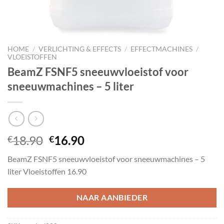
HOME
/
VERLICHTING & EFFECTS
/
EFFECTMACHINES
/
VLOEISTOFFEN
BeamZ FSNF5 sneeuwvloeistof voor
sneeuwmachines – 5 liter
Oorspronkelijke
Huidige
18.90
16.90
€
€
prijs
prijs
BeamZ FSNF5 sneeuwvloeistof voor sneeuwmachines – 5
was:
is:
liter Vloeistoffen 16.90
€18.90.
€16.90.
NAAR AANBIEDER