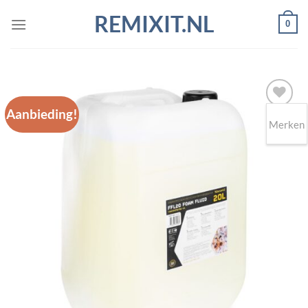
Ga
REMIXIT.NL
0
naar
inhoud
Aanbieding!
Merken
Toevoegen
aan
wenslijst