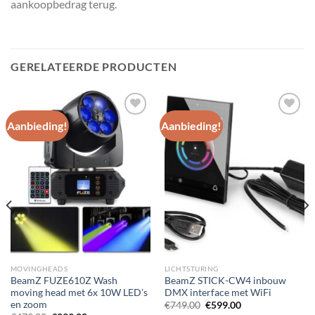
aankoopbedrag terug.
GERELATEERDE PRODUCTEN
Aanbieding!
Aanbieding!
Toevoegen
Toevoegen
aan
aan
wenslijst
wenslijst
MOVINGHEADS
LICHTSTURING
BeamZ FUZE610Z Wash
BeamZ STICK-CW4 inbouw
moving head met 6x 10W LED's
DMX interface met WiFi
en zoom
Oorspronkelijke
Huidige
€
749.00
€
599.00
prijs
prijs