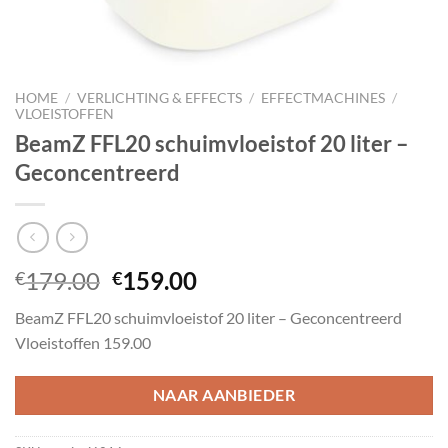
HOME
/
VERLICHTING & EFFECTS
/
EFFECTMACHINES
/
VLOEISTOFFEN
BeamZ FFL20 schuimvloeistof 20 liter –
Geconcentreerd
Oorspronkelijke
Huidige
179.00
159.00
€
€
prijs
prijs
BeamZ FFL20 schuimvloeistof 20 liter – Geconcentreerd
was:
is:
Vloeistoffen 159.00
€179.00.
€159.00.
NAAR AANBIEDER