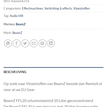
SKU:
maxiaxi6216
Categorieën:
Effectmachines
,
Verlichting & effects
,
Vloeistoffen
Tag:
Audio Hifi
Merken:
BeamZ
Merk:
BeamZ
BESCHRIJVING
Op zoek naar Vloeistoffen van BeamZ bezoek dan Remixit.nl
voor al uw DJ Gear
BeamZ FFL20 schuimvloeistof 20 Liter geconcentreerd
De BeamZ FFL20 is een jerrycan met 20 liter hoogwaardig