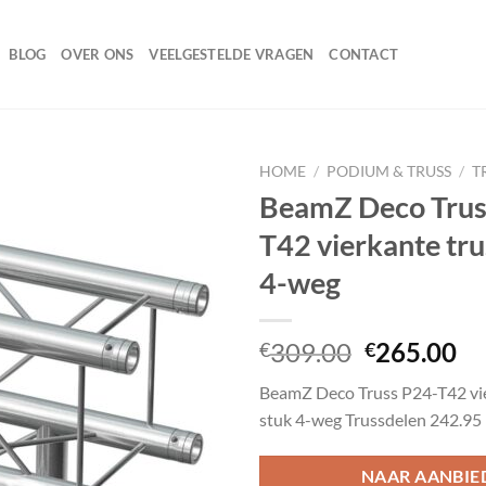
BLOG
OVER ONS
VEELGESTELDE VRAGEN
CONTACT
HOME
/
PODIUM & TRUSS
/
T
BeamZ Deco Trus
T42 vierkante tru
Toevoegen
4-weg
aan
wenslijst
Oorspronk
Hu
309.00
265.00
€
€
prijs
pr
BeamZ Deco Truss P24-T42 vie
was:
is:
stuk 4-weg Trussdelen 242.95
€309.00.
€2
NAAR AANBIE