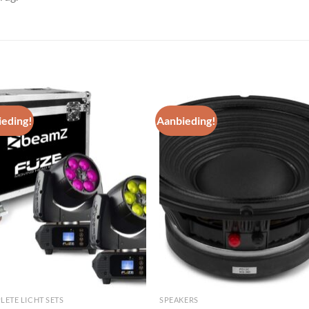
eding!
Aanbieding!
Toevoegen
Toevoe
aan
aan
wenslijst
wenslij
ETE LICHT SETS
SPEAKERS