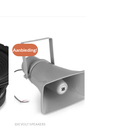
Aanbieding!
gen
Toevoegen
aan
st
wenslijst
100 VOLT SPEAKERS