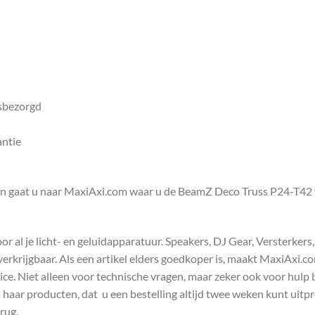
isbezorgd
antie
en gaat u naar MaxiAxi.com waar u de BeamZ Deco Truss P24-T42 v
 al je licht- en geluidapparatuur. Speakers, DJ Gear, Versterkers
s verkrijgbaar. Als een artikel elders goedkoper is, maakt MaxiAxi.
e. Niet alleen voor technische vragen, maar zeker ook voor hulp 
n haar producten, dat u een bestelling altijd twee weken kunt uitp
rug.