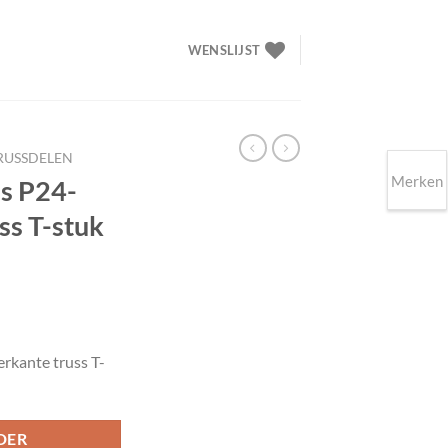
WENSLIJST
RUSSDELEN
Merken
s P24-
ss T-stuk
elijke
idige
ijs
rkante truss T-
65.00.
DER