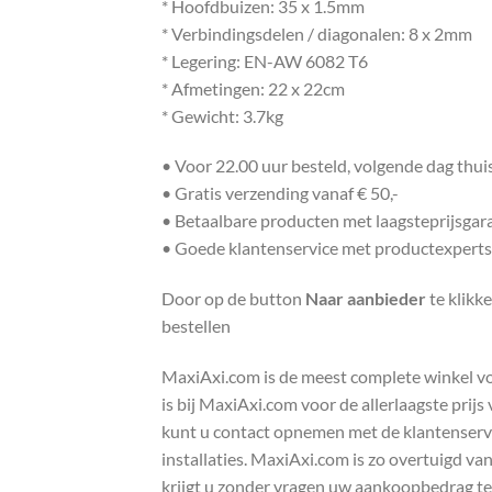
* Hoofdbuizen: 35 x 1.5mm
* Verbindingsdelen / diagonalen: 8 x 2mm
* Legering: EN-AW 6082 T6
* Afmetingen: 22 x 22cm
* Gewicht: 3.7kg
• Voor 22.00 uur besteld, volgende dag thu
• Gratis verzending vanaf € 50,-
• Betaalbare producten met laagsteprijsgar
• Goede klantenservice met productexperts
Door op de button
Naar aanbieder
te klikk
bestellen
MaxiAxi.com is de meest complete winkel voor
is bij MaxiAxi.com voor de allerlaagste prij
kunt u contact opnemen met de klantenservic
installaties. MaxiAxi.com is zo overtuigd va
krijgt u zonder vragen uw aankoopbedrag te