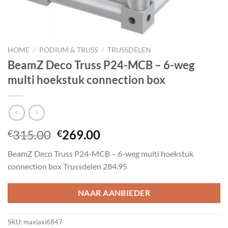
HOME
/
PODIUM & TRUSS
/
TRUSSDELEN
BeamZ Deco Truss P24-MCB – 6-weg
multi hoekstuk connection box
Oorspronkelijke
Huidige
315.00
269.00
€
€
prijs
prijs
BeamZ Deco Truss P24-MCB – 6-weg multi hoekstuk
was:
is:
connection box Trussdelen 284.95
€315.00.
€269.00.
NAAR AANBIEDER
SKU:
maxiaxi6847