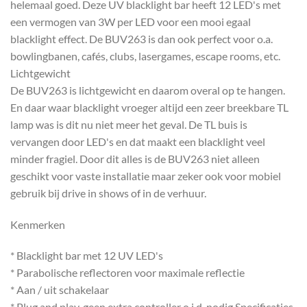
helemaal goed. Deze UV blacklight bar heeft 12 LED's met
een vermogen van 3W per LED voor een mooi egaal
blacklight effect. De BUV263 is dan ook perfect voor o.a.
bowlingbanen, cafés, clubs, lasergames, escape rooms, etc.
Lichtgewicht
De BUV263 is lichtgewicht en daarom overal op te hangen.
En daar waar blacklight vroeger altijd een zeer breekbare TL
lamp was is dit nu niet meer het geval. De TL buis is
vervangen door LED's en dat maakt een blacklight veel
minder fragiel. Door dit alles is de BUV263 niet alleen
geschikt voor vaste installatie maar zeker ook voor mobiel
gebruik bij drive in shows of in de verhuur.
Kenmerken
* Blacklight bar met 12 UV LED's
* Parabolische reflectoren voor maximale reflectie
* Aan / uit schakelaar
* Plug and play, geen extra controller o.i.d. nodig Specificaties