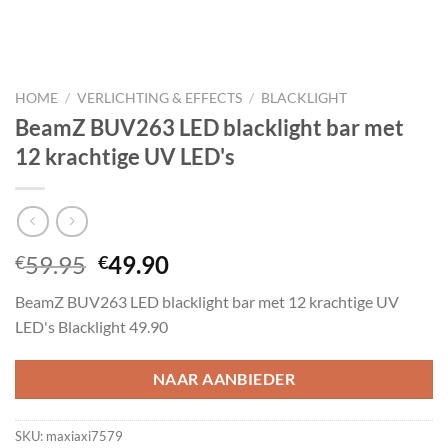
HOME
/
VERLICHTING & EFFECTS
/
BLACKLIGHT
BeamZ BUV263 LED blacklight bar met
12 krachtige UV LED's
Oorspronkelijke
Huidige
59.95
49.90
€
€
prijs
prijs
BeamZ BUV263 LED blacklight bar met 12 krachtige UV
was:
is:
LED's Blacklight 49.90
€59.95.
€49.90.
NAAR AANBIEDER
SKU:
maxiaxi7579