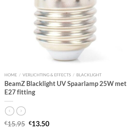
HOME
/
VERLICHTING & EFFECTS
/
BLACKLIGHT
BeamZ Blacklight UV Spaarlamp 25W met
E27 fitting
Oorspronkelijke
Huidige
15.95
13.50
€
€
prijs
prijs