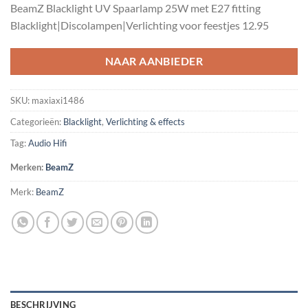
BeamZ Blacklight UV Spaarlamp 25W met E27 fitting
was:
is:
Blacklight|Discolampen|Verlichting voor feestjes 12.95
€15.95.
€13.50.
NAAR AANBIEDER
SKU:
maxiaxi1486
Categorieën:
Blacklight
,
Verlichting & effects
Tag:
Audio Hifi
Merken:
BeamZ
Merk:
BeamZ
BESCHRIJVING