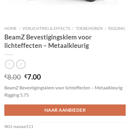
HOME
/
VERLICHTING & EFFECTS
/
TOEBEHOREN
/
RIGGING
BeamZ Bevestigingsklem voor
lichteffecten – Metaalkleurig
Oorspronkelijke
Huidige
8.00
7.00
€
€
prijs
prijs
BeamZ Bevestigingsklem voor lichteffecten – Metaalkleurig
was:
is:
Rigging 5.75
€8.00.
€7.00.
NAAR AANBIEDER
SKU:
maxiaxi111