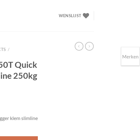
WENSLIJST
CTS
/
Merken
0T Quick
line 250kg
lijke
ige
ger klem slimline
00.