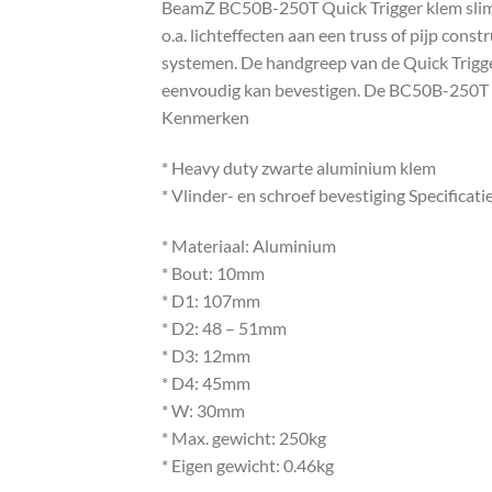
BeamZ BC50B-250T Quick Trigger klem sliml
o.a. lichteffecten aan een truss of pijp co
systemen. De handgreep van de Quick Trigger
eenvoudig kan bevestigen. De BC50B-250T Qu
Kenmerken
* Heavy duty zwarte aluminium klem
* Vlinder- en schroef bevestiging Specificati
* Materiaal: Aluminium
* Bout: 10mm
* D1: 107mm
* D2: 48 – 51mm
* D3: 12mm
* D4: 45mm
* W: 30mm
* Max. gewicht: 250kg
* Eigen gewicht: 0.46kg