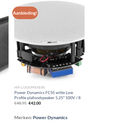
Aanbieding!
gen
Toevoegen
aan
st
wenslijst
HIFI LUIDSPREKERS
Power Dynamics FCS5 witte Low
Profile plafondspeaker 5.25″ 100V / 8
Oorspronkelijke
Huidige
€
48.95
€
42.00
prijs
prijs
was:
is:
€48.95.
€42.00.
Merken:
Power Dynamics