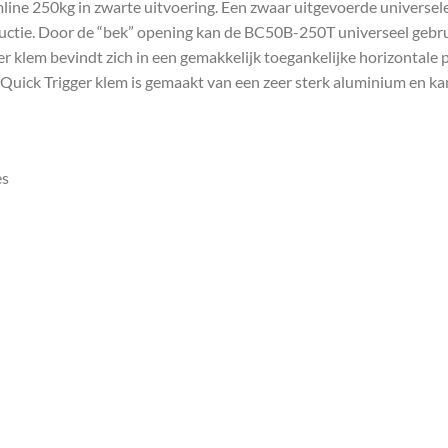
ine 250kg in zwarte uitvoering. Een zwaar uitgevoerde universel
nstructie. Door de “bek” opening kan de BC50B-250T universeel geb
 klem bevindt zich in een gemakkelijk toegankelijke horizontale p
ick Trigger klem is gemaakt van een zeer sterk aluminium en ka
es