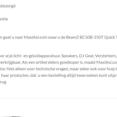
isbezorgd
antie
en gaat u naar MaxiAxi.com waar u de BeamZ BC50B-250T Quick Tr
 al je licht- en geluidapparatuur. Speakers, DJ Gear, Versterkers
s verkrijgbaar. Als een artikel elders goedkoper is, maakt MaxiAxi.
e. Niet alleen voor technische vragen, maar zeker ook voor hulp 
n haar producten, dat u een bestelling altijd twee weken kunt uitp
rug.