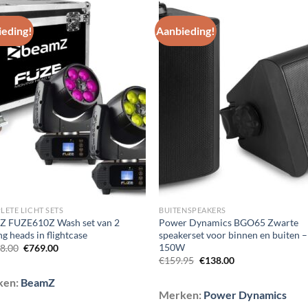
eding!
Aanbieding!
Toevoegen
Toevoe
aan
aan
wenslijst
wenslij
ETE LICHT SETS
BUITENSPEAKERS
Z FUZE610Z Wash set van 2
Power Dynamics BGO65 Zwarte
g heads in flightcase
speakerset voor binnen en buiten –
150W
Oorspronkelijke
Huidige
98.00
€
769.00
prijs
prijs
Oorspronkelijke
Huidige
€
159.95
€
138.00
was:
is:
prijs
prijs
€1,098.00.
€769.00.
was:
is:
ken:
BeamZ
€159.95.
€138.00.
Merken:
Power Dynamics