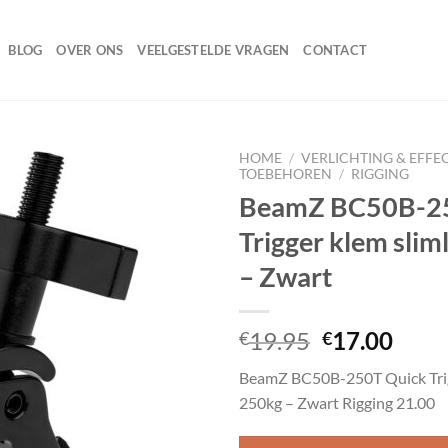
BLOG
OVER ONS
VEELGESTELDE VRAGEN
CONTACT
HOME
/
VERLICHTING & EFFE
TOEBEHOREN
/
RIGGING
BeamZ BC50B-25
Trigger klem slim
Toevoegen
aan
– Zwart
wenslijst
Oorspronke
Huid
19.95
17.00
€
€
prijs
prijs
BeamZ BC50B-250T Quick Trig
was:
is:
250kg – Zwart Rigging 21.00
€19.95.
€17.