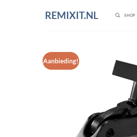
Ga
naar
REMIXIT.NL
SHOP
inhoud
Aanbieding!