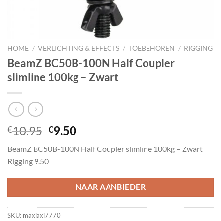
HOME
/
VERLICHTING & EFFECTS
/
TOEBEHOREN
/
RIGGING
BeamZ BC50B-100N Half Coupler
slimline 100kg – Zwart
Oorspronkelijke
Huidige
10.95
9.50
€
€
prijs
prijs
BeamZ BC50B-100N Half Coupler slimline 100kg – Zwart
was:
is:
Rigging 9.50
€10.95.
€9.50.
NAAR AANBIEDER
SKU:
maxiaxi7770