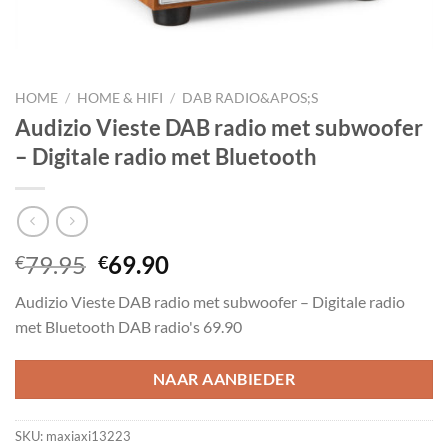
HOME
/
HOME & HIFI
/
DAB RADIO&APOS;S
Audizio Vieste DAB radio met subwoofer
– Digitale radio met Bluetooth
Oorspronkelijke
Huidige
79.95
69.90
€
€
prijs
prijs
Audizio Vieste DAB radio met subwoofer – Digitale radio
was:
is:
met Bluetooth DAB radio's 69.90
€79.95.
€69.90.
NAAR AANBIEDER
SKU:
maxiaxi13223