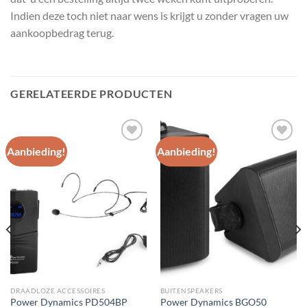
Indien deze toch niet naar wens is krijgt u zonder vragen uw
aankoopbedrag terug.
GERELATEERDE PRODUCTEN
Aanbieding!
Aanbieding!
Toevoegen
Toevoegen
aan
aan
wenslijst
wenslijst
DRAADLOZE ACCESSOIRES
BUITENSPEAKERS
Power Dynamics PD504BP
Power Dynamics BGO50