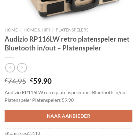
HOME
/
HOME & HIFI
/
PLATENSPELERS
Audizio RP116LW retro platenspeler met
Bluetooth in/out – Platenspeler
Oorspronkelijke
Huidige
74.95
59.90
€
€
prijs
prijs
Audizio RP116LW retro platenspeler met Bluetooth in/out –
was:
is:
Platenspeler Platenspelers 59.90
€74.95.
€59.90.
NAAR AANBIEDER
SKU:
maxiaxi13110