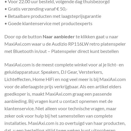
• Voor 22.00 uur besteld, volgende dag thuisbezorgd
• Gratis verzending vanaf € 50,-
• Betaalbare producten met laagsteprijsgarantie
• Goede klantenservice met productexperts
Door op de button
Naar aanbieder
te klikken gaat u naar
MaxiAxi.com waar u de Audizio RP116LW retro platenspeler
met Bluetooth in/out – Platenspeler direct kunt bestellen
MaxiAxi.com is de meest complete winkel voor al je licht- en
geluidapparatuur. Speakers, DJ Gear, Versterkers,
Lichteffecten, Home HiFi en nog veel meer is bij MaxiAxi.com
voor de allerlaagste prijs verkrijgbaar. Als een artikel elders
goedkoper is, maakt MaxiAxi.com graag een passende
aanbieding. Bij vragen kunt u contact opnemen met de
klantenservice. Niet alleen voor technische vragen, maar
zeker ook voor hulp bij het samenstellen van complete
installaties. MaxiAxi.com is zo overtuigd van haar producten,
dat u een bestelling altijd twee weken kunt uitproberen.