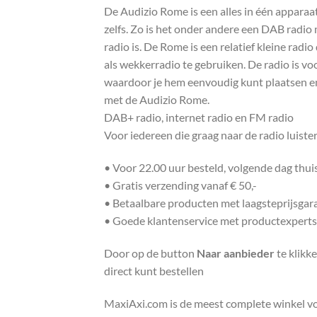
De Audizio Rome is een alles in één apparaat 
zelfs. Zo is het onder andere een DAB radio
radio is. De Rome is een relatief kleine radi
als wekkerradio te gebruiken. De radio is vo
waardoor je hem eenvoudig kunt plaatsen en 
met de Audizio Rome.
DAB+ radio, internet radio en FM radio
Voor iedereen die graag naar de radio luiste
• Voor 22.00 uur besteld, volgende dag thu
• Gratis verzending vanaf € 50,-
• Betaalbare producten met laagsteprijsgar
• Goede klantenservice met productexperts
Door op de button
Naar aanbieder
te klikk
direct kunt bestellen
MaxiAxi.com is de meest complete winkel voor