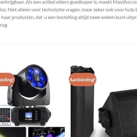
s verkrijgbaar. Als een artikel elders goedkoper is, maakt MaxiAxi.
e. Niet alleen voor technische vragen, maar zeker ook voor hulp 
n haar producten, dat u een bestelling altijd twee weken kunt uitp
rug.
eding!
Aanbieding!
Toevoegen
Toevoe
aan
aan
wenslijst
wenslij