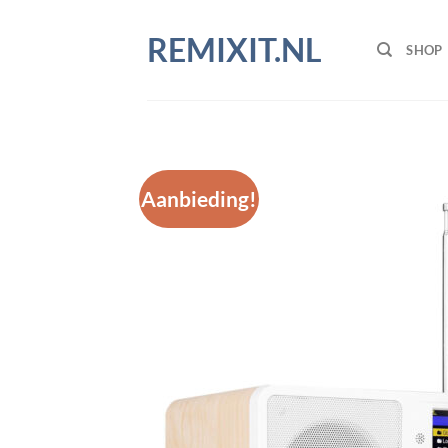
Ga
naar
REMIXIT.NL
SHOP
inhoud
Aanbieding!