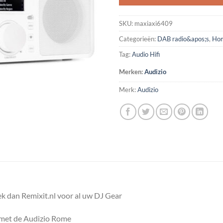
SKU:
maxiaxi6409
Categorieën:
DAB radio&apos;s
,
Hom
Tag:
Audio Hifi
Merken:
Audizio
Merk:
Audizio
k dan Remixit.nl voor al uw DJ Gear
r met de Audizio Rome