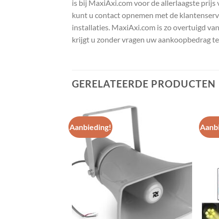
is bij MaxiAxi.com voor de allerlaagste prij
kunt u contact opnemen met de klantenservic
installaties. MaxiAxi.com is zo overtuigd va
krijgt u zonder vragen uw aankoopbedrag te
GERELATEERDE PRODUCTEN
Aanbieding!
Aanbi
Toevoegen
Toevoegen
aan
aan
wenslijst
wenslijst