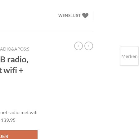
WENSLIJST
RADIO&APOS;S
Merken
 radio,
 wifi +
elijke
dige
s
net radio met wifi
 139.95
.90.
DER