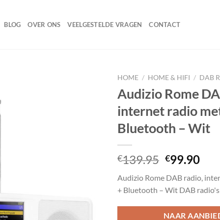
BLOG
OVER ONS
VEELGESTELDE VRAGEN
CONTACT
HOME
/
HOME & HIFI
/
DAB 
Audizio Rome DAB
internet radio met
Toevoegen
Bluetooth – Wit
aan
wenslijst
Oorspronk
Hui
139.95
99.90
€
€
prijs
prij
Audizio Rome DAB radio, inter
was:
is:
+ Bluetooth – Wit DAB radio's
€139.95.
€99
NAAR AANBIE