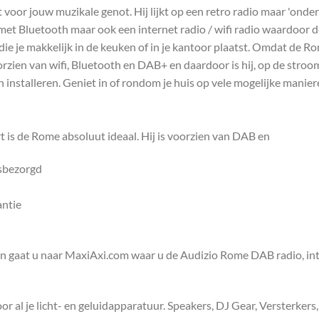
voor jouw muzikale genot. Hij lijkt op een retro radio maar 'onder 
 met Bluetooth maar ook een internet radio / wifi radio waardoor 
o die je makkelijk in de keuken of in je kantoor plaatst. Omdat de R
orzien van wifi, Bluetooth en DAB+ en daardoor is hij, op de stro
installeren. Geniet in of rondom je huis op vele mogelijke manie
rt is de Rome absoluut ideaal. Hij is voorzien van DAB en
isbezorgd
antie
en gaat u naar MaxiAxi.com waar u de Audizio Rome DAB radio, int
 al je licht- en geluidapparatuur. Speakers, DJ Gear, Versterkers