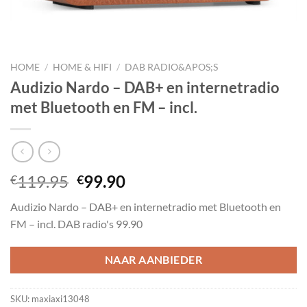
HOME
/
HOME & HIFI
/
DAB RADIO&APOS;S
Audizio Nardo – DAB+ en internetradio
met Bluetooth en FM – incl.
Oorspronkelijke
Huidige
119.95
99.90
€
€
prijs
prijs
Audizio Nardo – DAB+ en internetradio met Bluetooth en
was:
is:
FM – incl. DAB radio's 99.90
€119.95.
€99.90.
NAAR AANBIEDER
SKU:
maxiaxi13048