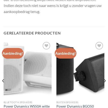
Indien deze toch niet naar wens is krijgt u zonder vragen uw
aankoopbedrag terug.
GERELATEERDE PRODUCTEN
Aanbieding!
Aanbieding!
Toevoegen
Toevoegen
aan
aan
wenslijst
wenslijst
BLUETOOTH SPEAKERS
BUITENSPEAKERS
Power Dynamics WS50A witte
Power Dynamics BGO50