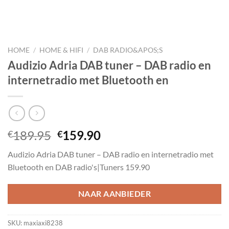
HOME
/
HOME & HIFI
/
DAB RADIO&APOS;S
Audizio Adria DAB tuner – DAB radio en
internetradio met Bluetooth en
Oorspronkelijke
Huidige
189.95
159.90
€
€
prijs
prijs
Audizio Adria DAB tuner – DAB radio en internetradio met
was:
is:
Bluetooth en DAB radio's|Tuners 159.90
€189.95.
€159.90.
NAAR AANBIEDER
SKU:
maxiaxi8238