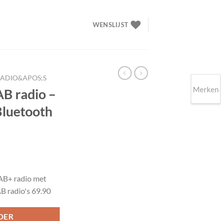
WENSLIJST
RADIO&APOS;S
Merken
B radio –
Bluetooth
lijke
ige
AB+ radio met
B radio's 69.90
90.
DER