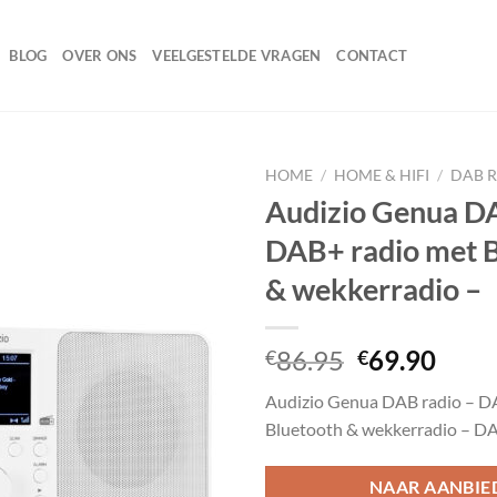
BLOG
OVER ONS
VEELGESTELDE VRAGEN
CONTACT
HOME
/
HOME & HIFI
/
DAB 
Audizio Genua DA
DAB+ radio met 
Toevoegen
& wekkerradio –
aan
wenslijst
Oorspronke
Huid
86.95
69.90
€
€
prijs
prijs
Audizio Genua DAB radio – D
was:
is:
Bluetooth & wekkerradio – DA
€86.95.
€69.
NAAR AANBIE