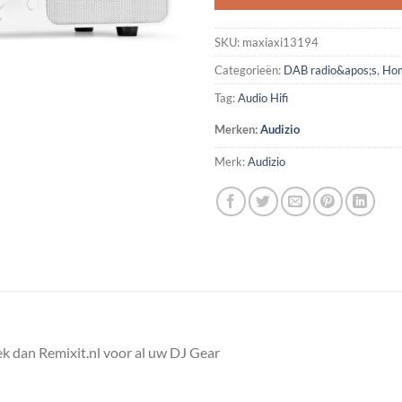
SKU:
maxiaxi13194
Categorieën:
DAB radio&apos;s
,
Hom
Tag:
Audio Hifi
Merken:
Audizio
Merk:
Audizio
k dan Remixit.nl voor al uw DJ Gear