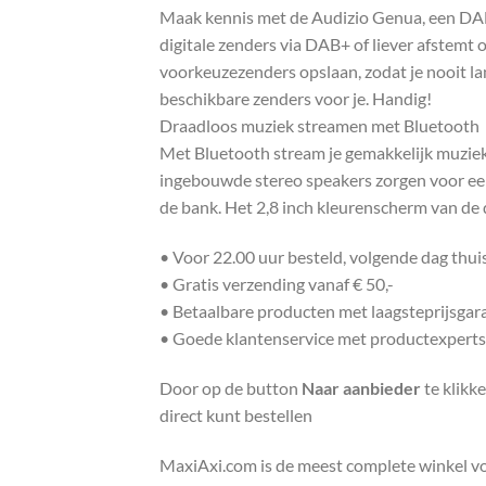
Maak kennis met de Audizio Genua, een DAB+
digitale zenders via DAB+ of liever afstemt o
voorkeuzezenders opslaan, zodat je nooit lan
beschikbare zenders voor je. Handig!
Draadloos muziek streamen met Bluetooth
Met Bluetooth stream je gemakkelijk muziek 
ingebouwde stereo speakers zorgen voor een 
de bank. Het 2,8 inch kleurenscherm van de di
• Voor 22.00 uur besteld, volgende dag thu
• Gratis verzending vanaf € 50,-
• Betaalbare producten met laagsteprijsgar
• Goede klantenservice met productexperts
Door op de button
Naar aanbieder
te klikk
direct kunt bestellen
MaxiAxi.com is de meest complete winkel voor