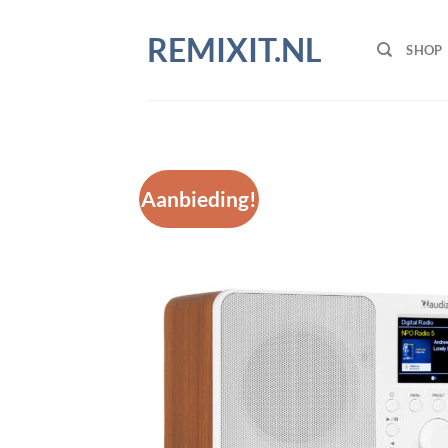
Ga
naar
REMIXIT.NL
SHOP
inhoud
Aanbieding!