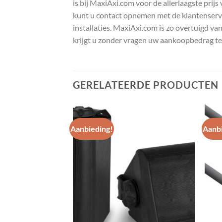
is bij MaxiAxi.com voor de allerlaagste prij
kunt u contact opnemen met de klantenservic
installaties. MaxiAxi.com is zo overtuigd va
krijgt u zonder vragen uw aankoopbedrag te
GERELATEERDE PRODUCTEN
Aanbieding!
Aanbi
Toevoegen
Toevoegen
aan
aan
wenslijst
wenslijst