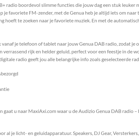
 radio boordevol slimme functies die jouw dag een stuk leuker 
p je favoriete FM-zender, met de Genua heb je altijd iets om naar te
g hoeft te zoeken naar je favoriete muziek. En met de automatische
vanaf je telefoon of tablet naar jouw Genua DAB radio, zodat je o
verrassend rijk en helder geluid, perfect voor een feestje in de
gitale radio geeft jou alle belangrijke info zoals geselecteerde ra
isbezorgd
antie
en gaat u naar MaxiAxi.com waar u de Audizio Genua DAB radio –
 al je licht- en geluidapparatuur. Speakers, DJ Gear, Versterkers