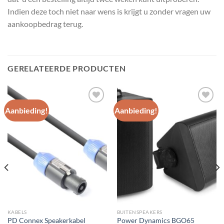
Indien deze toch niet naar wens is krijgt u zonder vragen uw
aankoopbedrag terug.
GERELATEERDE PRODUCTEN
Aanbieding!
Aanbieding!
Toevoegen
Toevoegen
aan
aan
wenslijst
wenslijst
KABELS
BUITENSPEAKERS
PD Connex Speakerkabel
Power Dynamics BGO65