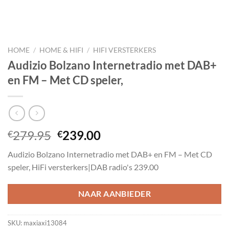
HOME
/
HOME & HIFI
/
HIFI VERSTERKERS
Audizio Bolzano Internetradio met DAB+
en FM – Met CD speler,
Oorspronkelijke
Huidige
279.95
239.00
€
€
prijs
prijs
Audizio Bolzano Internetradio met DAB+ en FM – Met CD
was:
is:
speler, HiFi versterkers|DAB radio's 239.00
€279.95.
€239.00.
NAAR AANBIEDER
SKU:
maxiaxi13084