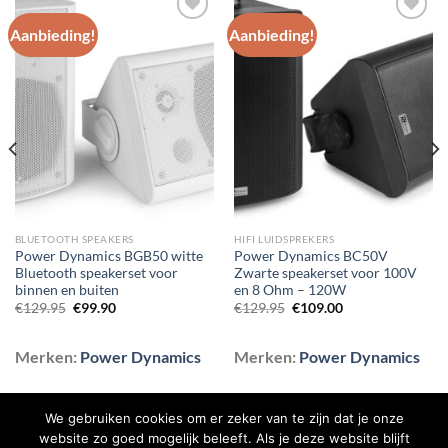
Aanbieding!
Aanbieding!
Toevoegen
Toevoegen
aan
aan
wenslijst
wenslijst
BLUETOOTH SPEAKERS
HIFI LUIDSPREKERS
Power Dynamics BGB50 witte
Power Dynamics BC50V
Bluetooth speakerset voor
Zwarte speakerset voor 100V
binnen en buiten
en 8 Ohm – 120W
Oorspronkelijke
Huidige
Oorspronkelijke
Huidige
€
129.95
€
99.90
€
129.95
€
109.00
prijs
prijs
prijs
prijs
was:
is:
was:
is:
€129.95.
€99.90.
€129.95.
€109.00.
Merken:
Power Dynamics
Merken:
Power Dynamics
We gebruiken cookies om er zeker van te zijn dat je onze
website zo goed mogelijk beleeft. Als je deze website blijft