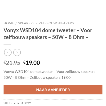
HOME
/
SPEAKERS
/
ZELFBOUW SPEAKERS
Vonyx WSD104 dome tweeter – Voor
zelfbouw speakers – 50W – 8 Ohm –
Oorspronkelijke
Huidige
21.95
19.00
€
€
prijs
prijs
Vonyx WSD104 dome tweeter – Voor zelfbouw speakers –
was:
is:
50W – 8 Ohm – Zelfbouw speakers 19.00
€21.95.
€19.00.
NAAR AANBIEDER
SKU:
maxiaxi13032