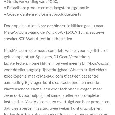
• Gratis verzending vanaf € 50,-
• Betaalbare producten met laagsteprijsgarantie
• Goede klantenservice met productexperts
Door op de button
Naar aanbieder
te klikken gaat u naar
MaxiAxi.com waar u de Vonyx SPJ-1500A 15 inch actieve
speaker 800 Watt direct kunt bestellen
MaxiAxi.com is de meest complete winkel voor al je licht- en
geluidapparatuur. Speakers, DJ Gear, Versterkers,
Lichteffecten, Home HiFi en nog veel meer is bij MaxiAxi.com
voor de allerlaagste prijs verkrijgbaar. Als een artikel elders
goedkoper is, maakt MaxiAxi.com graag een passende
aanbieding. Bij vragen kunt u contact opnemen met de
klantenservice. Niet alleen voor technische vragen, maar
zeker ook voor hulp bij het samenstellen van complete
installaties. MaxiAxi.com is zo overtuigd van haar producten,
dat u een bestelling altijd twee weken kunt uitproberen.
Indien deze toch niet naar wens is krijgt u zonder vragen uw