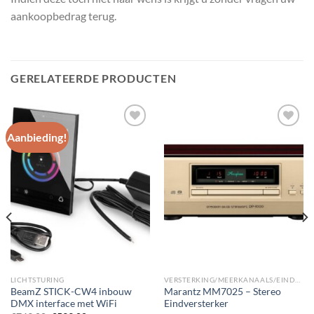
aankoopbedrag terug.
GERELATEERDE PRODUCTEN
Aanbieding!
Toevoegen
Toevoegen
aan
aan
wenslijst
wenslijst
LICHTSTURING
VERSTERKING/MEERKANAALS/EINDVERSTERKERS
BeamZ STICK-CW4 inbouw
Marantz MM7025 – Stereo
DMX interface met WiFi
Eindversterker