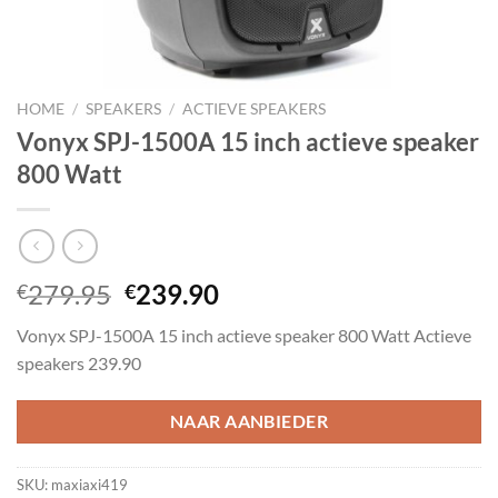
HOME
/
SPEAKERS
/
ACTIEVE SPEAKERS
Vonyx SPJ-1500A 15 inch actieve speaker
800 Watt
Oorspronkelijke
Huidige
279.95
239.90
€
€
prijs
prijs
Vonyx SPJ-1500A 15 inch actieve speaker 800 Watt Actieve
was:
is:
speakers 239.90
€279.95.
€239.90.
NAAR AANBIEDER
SKU:
maxiaxi419