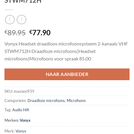
STWM712H
Oorspronkelijke
Huidige
89.95
77.90
€
€
prijs
prijs
Vonyx Headset draadloos microfoonsysteem 2-kanaals VHF
was:
is:
STWM712H Draadloze microfoons|Headset
€89.95.
€77.90.
microfoons|Microfoons voor spraak 85.00
NAAR AANBIEDER
SKU:
maxiaxi939
Categorieën:
Draadloze microfoons
,
Microfoons
Tag:
Audio Hifi
Merken:
Vonyx
Merk:
Vonyx