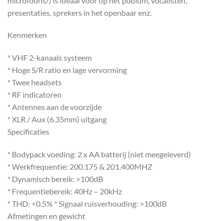
microfoons/) is ideaal voor op het podium, vocalisten,
presentaties, sprekers in het openbaar enz.
Kenmerken
* VHF 2-kanaals systeem
* Hoge S/R ratio en lage vervorming
* Twee headsets
* RF indicatoren
* Antennes aan de voorzijde
* XLR / Aux (6.35mm) uitgang
Specificaties
* Bodypack voeding: 2 x AA batterij (niet meegeleverd)
* Werkfrequentie: 200.175 & 201.400MHZ
* Dynamisch bereik: >100dB
* Frequentiebereik: 40Hz – 20kHz
* THD: <0.5% * Signaal ruisverhouding: >100dB
Afmetingen en gewicht