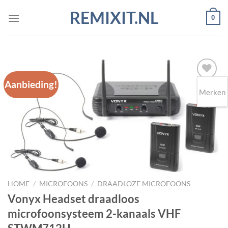
Ga
REMIXIT.NL
0
naar
inhoud
Aanbieding!
Merken
Toevoegen
aan
wenslijst
HOME
/
MICROFOONS
/
DRAADLOZE MICROFOONS
Vonyx Headset draadloos
microfoonsysteem 2-kanaals VHF