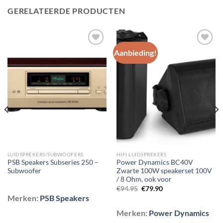
GERELATEERDE PRODUCTEN
Aanbieding!
Toevoegen
Toevoegen
aan
aan
wenslijst
wenslijst
LUIDSPREKERS/SUBWOOFERS
HIFI LUIDSPREKERS
PSB Speakers Subseries 250 –
Power Dynamics BC40V
Subwoofer
Zwarte 100W speakerset 100V
/ 8 Ohm, ook voor
Oorspronkelijke
Huidige
€
94.95
€
79.90
prijs
prijs
Merken:
PSB Speakers
was:
is:
€94.95.
€79.90.
Merken:
Power Dynamics