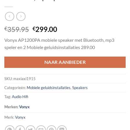
Oorspronkelijke
Huidige
359.95
299.00
€
€
prijs
prijs
Vonyx AP1200PA mobiele speaker met Bluetooth, mp3
was:
is:
speler en 2 Mobiele geluidsinstallaties 289.00
€359.95.
€299.00.
NAAR AANBIEDER
SKU:
maxiaxi1915
Categorieën:
Mobiele geluidsinstallaties
,
Speakers
Tag:
Audio Hifi
Merken:
Vonyx
Merk:
Vonyx