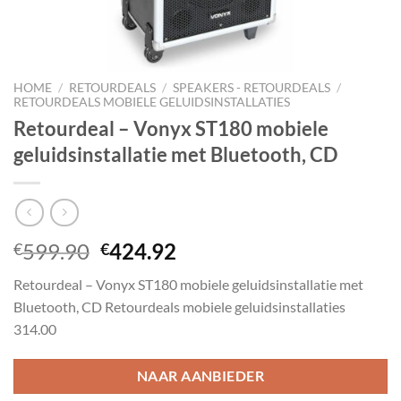
HOME
/
RETOURDEALS
/
SPEAKERS - RETOURDEALS
/
RETOURDEALS MOBIELE GELUIDSINSTALLATIES
Retourdeal – Vonyx ST180 mobiele
geluidsinstallatie met Bluetooth, CD
Oorspronkelijke
Huidige
599.90
424.92
€
€
prijs
prijs
Retourdeal – Vonyx ST180 mobiele geluidsinstallatie met
was:
is:
Bluetooth, CD Retourdeals mobiele geluidsinstallaties
€599.90.
€424.92.
314.00
NAAR AANBIEDER