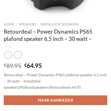
HOME
/
SPEAKERS
/
INSTALLATIE SPEAKERS
Retourdeal – Power Dynamics PS65
plafond speaker 6,5 inch – 30 watt –
Oorspronkelijke
Huidige
89.95
64.95
€
€
prijs
prijs
Retourdeal – Power Dynamics PS65 plafond speaker 6,5 inch
was:
is:
– 30 watt – Installatie
€89.95.
€64.95.
speakers|Plafondspeakers|Retourdeals 64.95
NAAR AANBIEDER