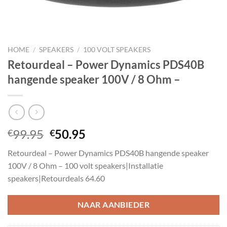
HOME
/
SPEAKERS
/
100 VOLT SPEAKERS
Retourdeal – Power Dynamics PDS40B
hangende speaker 100V / 8 Ohm –
Oorspronkelijke
Huidige
99.95
50.95
€
€
prijs
prijs
Retourdeal – Power Dynamics PDS40B hangende speaker
was:
is:
100V / 8 Ohm – 100 volt speakers|Installatie
€99.95.
€50.95.
speakers|Retourdeals 64.60
NAAR AANBIEDER