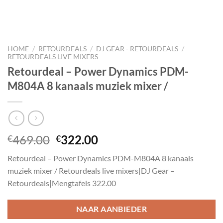
HOME
/
RETOURDEALS
/
DJ GEAR - RETOURDEALS
/
RETOURDEALS LIVE MIXERS
Retourdeal – Power Dynamics PDM-
M804A 8 kanaals muziek mixer /
Oorspronkelijke
Huidige
469.00
322.00
€
€
prijs
prijs
Retourdeal – Power Dynamics PDM-M804A 8 kanaals
was:
is:
muziek mixer / Retourdeals live mixers|DJ Gear –
€469.00.
€322.00.
Retourdeals|Mengtafels 322.00
NAAR AANBIEDER