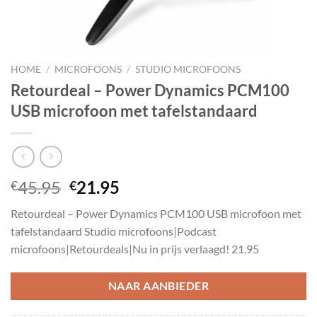
HOME
/
MICROFOONS
/
STUDIO MICROFOONS
Retourdeal – Power Dynamics PCM100
USB microfoon met tafelstandaard
Oorspronkelijke
Huidige
45.95
21.95
€
€
prijs
prijs
Retourdeal – Power Dynamics PCM100 USB microfoon met
was:
is:
tafelstandaard Studio microfoons|Podcast
€45.95.
€21.95.
microfoons|Retourdeals|Nu in prijs verlaagd! 21.95
NAAR AANBIEDER