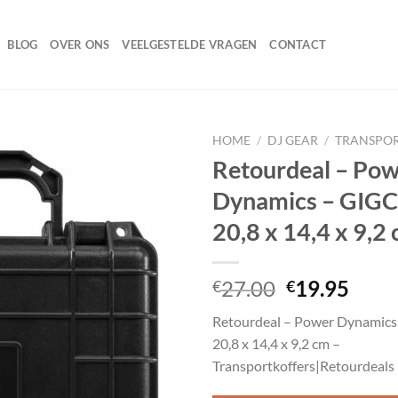
BLOG
OVER ONS
VEELGESTELDE VRAGEN
CONTACT
HOME
/
DJ GEAR
/
TRANSPO
Retourdeal – Po
Dynamics – GIGC
Toevoegen
20,8 x 14,4 x 9,2
aan
wenslijst
Oorspronke
Huid
27.00
19.95
€
€
prijs
prijs
Retourdeal – Power Dynamics
was:
is:
20,8 x 14,4 x 9,2 cm –
€27.00.
€19.
Transportkoffers|Retourdeals