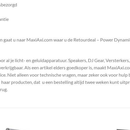
isbezorgd
antie
en gaat u naar MaxiAxi.com waar u de Retourdeal – Power Dynamic
 al je licht- en geluidapparatuur. Speakers, DJ Gear, Versterkers
s verkrijgbaar. Als een artikel elders goedkoper is, maakt MaxiAxi.
e. Niet alleen voor technische vragen, maar zeker ook voor hulp 
n haar producten, dat u een bestelling altijd twee weken kunt uitp
rug.