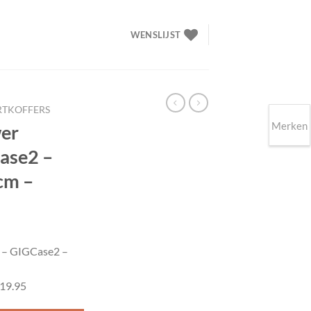
WENSLIJST
RTKOFFERS
Merken
wer
ase2 –
 cm –
lijke
ige
 – GIGCase2 –
95.
 19.95