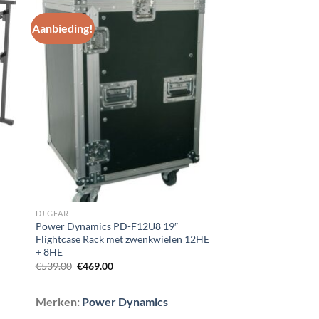
Aanbieding!
gen
Toevoegen
aan
st
wenslijst
DJ GEAR
2
Power Dynamics PD-F12U8 19″
Flightcase Rack met zwenkwielen 12HE
+ 8HE
Oorspronkelijke
Huidige
€
539.00
€
469.00
prijs
prijs
was:
is:
€539.00.
€469.00.
Merken:
Power Dynamics