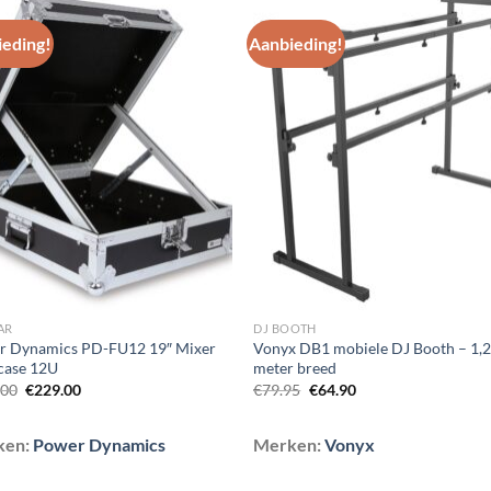
eding!
Aanbieding!
Toevoegen
Toevoe
aan
aan
wenslijst
wenslij
AR
DJ BOOTH
r Dynamics PD-FU12 19″ Mixer
Vonyx DB1 mobiele DJ Booth – 1,
tcase 12U
meter breed
Oorspronkelijke
Huidige
Oorspronkelijke
Huidige
.00
€
229.00
€
79.95
€
64.90
prijs
prijs
prijs
prijs
was:
is:
was:
is:
€259.00.
€229.00.
€79.95.
€64.90.
ken:
Power Dynamics
Merken:
Vonyx