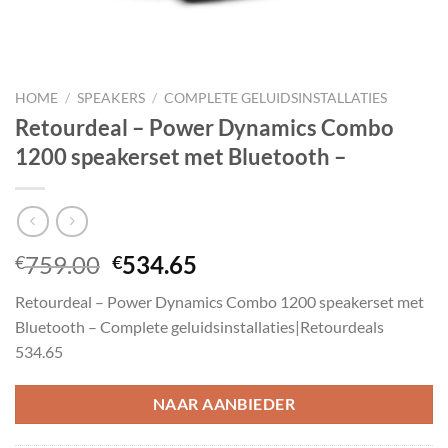
HOME
/
SPEAKERS
/
COMPLETE GELUIDSINSTALLATIES
Retourdeal – Power Dynamics Combo
1200 speakerset met Bluetooth –
Oorspronkelijke
Huidige
759.00
534.65
€
€
prijs
prijs
Retourdeal – Power Dynamics Combo 1200 speakerset met
was:
is:
Bluetooth – Complete geluidsinstallaties|Retourdeals
€759.00.
€534.65.
534.65
NAAR AANBIEDER