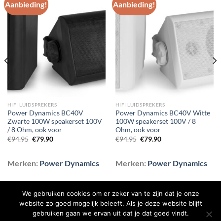
Aanbieding!
Aanbieding!
Toevoegen
Toevoegen
aan
aan
wenslijst
wenslijst
HIFI LUIDSPREKERS
HIFI LUIDSPREKERS
Power Dynamics BC40V
Power Dynamics BC40V Witte
Zwarte 100W speakerset 100V
100W speakerset 100V / 8
/ 8 Ohm, ook voor
Ohm, ook voor
Oorspronkelijke
Huidige
Oorspronkelijke
Huidige
€
94.95
€
79.90
€
94.95
€
79.90
prijs
prijs
prijs
prijs
was:
is:
was:
is:
€94.95.
€79.90.
€94.95.
€79.90.
Merken:
Power Dynamics
Merken:
Power Dynamics
We gebruiken cookies om er zeker van te zijn dat je onze
website zo goed mogelijk beleeft. Als je deze website blijft
gebruiken gaan we ervan uit dat je dat goed vindt.
BLOG
CONTACT
OVER ONS
SHOP
VEELGESTELDE VRAGEN