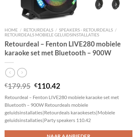
HOME
/
RETOURDEALS
/
SPEAKERS - RETOURDEALS
/
RETOURDEALS MOBIELE GELUIDSINSTALLATIES
Retourdeal – Fenton LIVE280 mobiele
karaoke set met Bluetooth – 900W
Oorspronkelijke
Huidige
179.95
110.42
€
€
prijs
prijs
Retourdeal – Fenton LIVE280 mobiele karaoke set met
was:
is:
Bluetooth – 900W Retourdeals mobiele
€179.95.
€110.42.
geluidsinstallaties|Retourdeals karaokesets|Mobiele
geluidsinstallaties|Party speakers 110.42
NAAR AANBIEDER