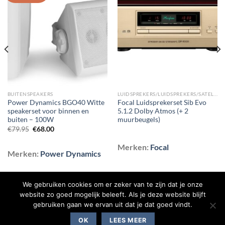
Toevoegen
Toevoegen
aan
aan
wenslijst
wenslijst
BUITENSPEAKERS
LUIDSPREKERS/LUIDSPREKERS/SATELLIET EN SURROUND LUIDSPREKERS
Power Dynamics BGO40 Witte
Focal Luidsprekerset Sib Evo
speakerset voor binnen en
5.1.2 Dolby Atmos (+ 2
buiten – 100W
muurbeugels)
Oorspronkelijke
Huidige
€
79.95
€
68.00
prijs
prijs
was:
is:
Merken:
Focal
€79.95.
€68.00.
Merken:
Power Dynamics
We gebruiken cookies om er zeker van te zijn dat je onze
website zo goed mogelijk beleeft. Als je deze website blijft
gebruiken gaan we ervan uit dat je dat goed vindt.
BLOG
CONTACT
OVER ONS
SHOP
VEELGESTELDE VRAGEN
OK
LEES MEER