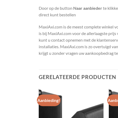
Door op de button
Naar aanbieder
te klikk
direct kunt bestellen
MaxiAxi.com is de meest complete winkel voor
is bij MaxiAxi.com voor de allerlaagste prij
kunt u contact opnemen met de klantenservic
installaties. MaxiAxi.com is zo overtuigd va
krijgt u zonder vragen uw aankoopbedrag te
GERELATEERDE PRODUCTEN
Aanbieding!
Aanbi
Toevoegen
Toevoegen
aan
aan
wenslijst
wenslijst