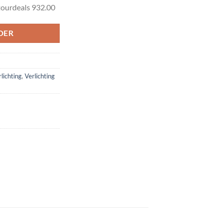
tourdeals 932.00
DER
lichting
,
Verlichting