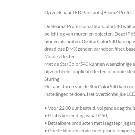
Op zoek naar LED Par spots|BeamZ Professi
De BeamZ Professional StarColor540 wall was
belichting van muren en objecten. Deze IP65 
binnen als buiten. De StarColor540 kan op 
draadloze DMX zender, barndoor, filter, base 
Mooie effecten
Met de StarColor540 kunnen waanzinnige ef
bijvoorbeeld looplichteffecten of mooie kl
Sturing
Het aansturen van de StarColor540 kan o.a. 
instellingen te doen. Het overzichtelijke LCD
• Voor 22.00 uur besteld, volgende dag thu
• Gratis verzending vanaf € 50,-
• Betaalbare producten met laagsteprijsgar
• Goede klantenservice met productexperts