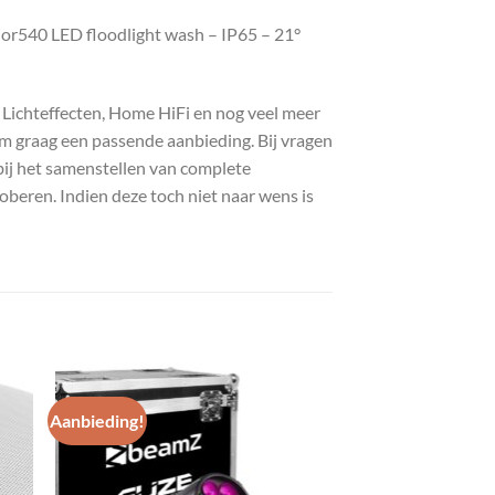
lor540 LED floodlight wash – IP65 – 21°
, Lichteffecten, Home HiFi en nog veel meer
com graag een passende aanbieding. Bij vragen
bij het samenstellen van complete
roberen. Indien deze toch niet naar wens is
Aanbieding!
gen
Toevoegen
aan
st
wenslijst