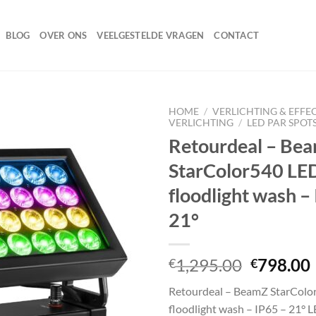
BLOG
OVER ONS
VEELGESTELDE VRAGEN
CONTACT
HOME
/
VERLICHTING & EFFE
VERLICHTING
/
LED PAR SPOT
Retourdeal – Be
StarColor540 LE
Toevoegen
aan
floodlight wash –
wenslijst
21°
Oorspron
1,295.00
798.00
€
€
prijs
Retourdeal – BeamZ StarColo
was:
i
floodlight wash – IP65 – 21° 
€1,295.0