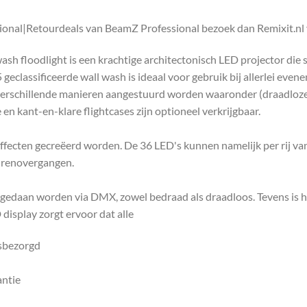
onal|Retourdeals van BeamZ Professional bezoek dan Remixit.nl 
h floodlight is een krachtige architectonisch LED projector die s
geclassificeerde wall wash is ideaal voor gebruik bij allerlei eve
verschillende manieren aangestuurd worden waaronder (draadloze
en kant-en-klare flightcases zijn optioneel verkrijgbaar.
fecten gecreëerd worden. De 36 LED's kunnen namelijk per rij v
eurenovergangen.
gedaan worden via DMX, zowel bedraad als draadloos. Tevens is het
 display zorgt ervoor dat alle
isbezorgd
antie