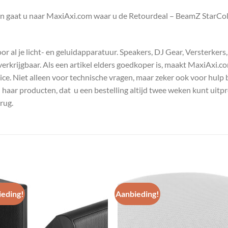
en gaat u naar MaxiAxi.com waar u de Retourdeal – BeamZ StarCo
 al je licht- en geluidapparatuur. Speakers, DJ Gear, Versterkers
s verkrijgbaar. Als een artikel elders goedkoper is, maakt MaxiAxi.
e. Niet alleen voor technische vragen, maar zeker ook voor hulp 
n haar producten, dat u een bestelling altijd twee weken kunt uitp
rug.
eding!
Aanbieding!
Toevoegen
Toevoe
aan
aan
wenslijst
wenslij