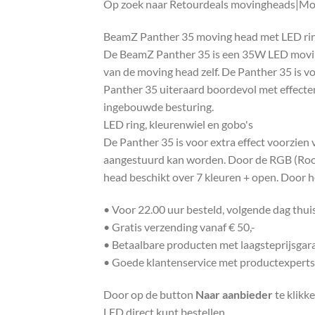
Op zoek naar Retourdeals movingheads|Mov
BeamZ Panther 35 moving head met LED ring
De BeamZ Panther 35 is een 35W LED moving 
van de moving head zelf. De Panther 35 is v
Panther 35 uiteraard boordevol met effecten
ingebouwde besturing.
LED ring, kleurenwiel en gobo's
De Panther 35 is voor extra effect voorzien 
aangestuurd kan worden. Door de RGB (Rood
head beschikt over 7 kleuren + open. Door h
• Voor 22.00 uur besteld, volgende dag thu
• Gratis verzending vanaf € 50,-
• Betaalbare producten met laagsteprijsgar
• Goede klantenservice met productexperts
Door op de button
Naar aanbieder
te klikk
LED direct kunt bestellen