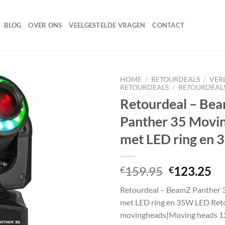
BLOG
OVER ONS
VEELGESTELDE VRAGEN
CONTACT
HOME
/
RETOURDEALS
/
VER
RETOURDEALS
/
RETOURDEAL
Retourdeal – Be
Panther 35 Movi
Toevoegen
aan
met LED ring en
wenslijst
Oorspronk
Hu
159.95
123.25
€
€
prijs
pr
Retourdeal – BeamZ Panther 
was:
is:
met LED ring en 35W LED Ret
€159.95.
€1
movingheads|Moving heads 1