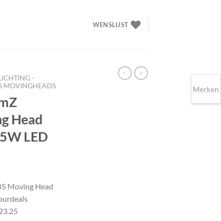
WENSLIJST
LICHTING -
S MOVINGHEADS
Merken
amZ
ng Head
 35W LED
elijke
idige
ijs
35 Moving Head
ourdeals
23.25.
23.25