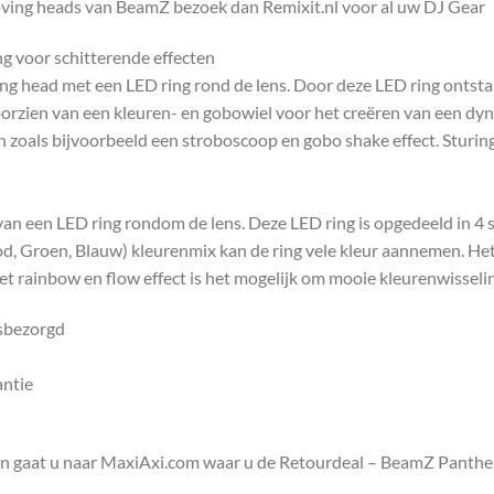
ing heads van BeamZ bezoek dan Remixit.nl voor al uw DJ Gear
 voor schitterende effecten
head met een LED ring rond de lens. Door deze LED ring ontstaat
oorzien van een kleuren- en gobowiel voor het creëren van een dy
 zoals bijvoorbeeld een stroboscoop en gobo shake effect. Sturin
van een LED ring rondom de lens. Deze LED ring is opgedeeld in 4 s
, Groen, Blauw) kleurenmix kan de ring vele kleur aannemen. He
et rainbow en flow effect is het mogelijk om mooie kleurenwisseli
isbezorgd
antie
en gaat u naar MaxiAxi.com waar u de Retourdeal – BeamZ Panth