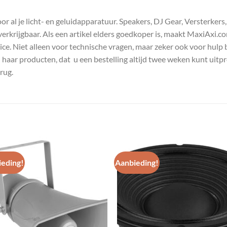
 al je licht- en geluidapparatuur. Speakers, DJ Gear, Versterkers
s verkrijgbaar. Als een artikel elders goedkoper is, maakt MaxiAxi.
e. Niet alleen voor technische vragen, maar zeker ook voor hulp 
n haar producten, dat u een bestelling altijd twee weken kunt uitp
rug.
eding!
Aanbieding!
Toevoegen
Toevoe
aan
aan
wenslijst
wenslij