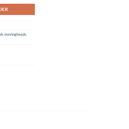
DER
als movingheads
,