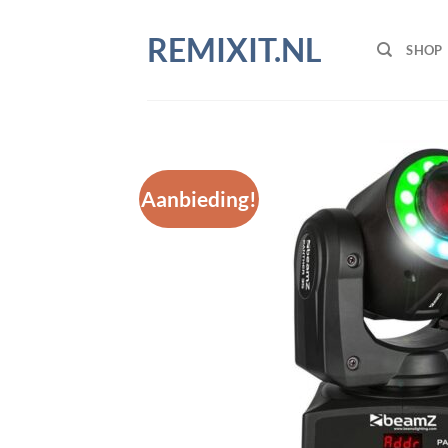
Ga
naar
REMIXIT.NL
SHOP
inhoud
Aanbieding!