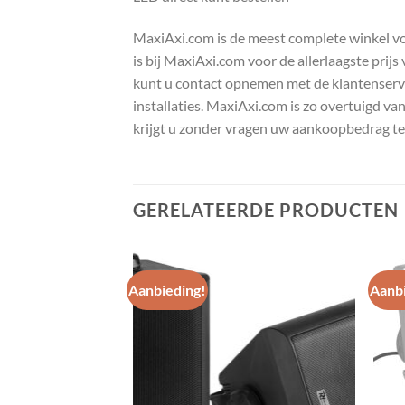
MaxiAxi.com is de meest complete winkel voor
is bij MaxiAxi.com voor de allerlaagste prij
kunt u contact opnemen met de klantenservic
installaties. MaxiAxi.com is zo overtuigd va
krijgt u zonder vragen uw aankoopbedrag te
GERELATEERDE PRODUCTEN
Aanbieding!
Aanbi
Toevoegen
Toevoegen
aan
aan
wenslijst
wenslijst