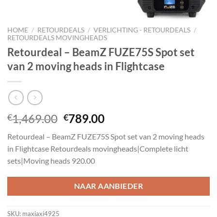
HOME
/
RETOURDEALS
/
VERLICHTING - RETOURDEALS
/
RETOURDEALS MOVINGHEADS
Retourdeal – BeamZ FUZE75S Spot set
van 2 moving heads in Flightcase
Oorspronkelijke
Huidige
1,469.00
789.00
€
€
prijs
prijs
Retourdeal – BeamZ FUZE75S Spot set van 2 moving heads
was:
is:
in Flightcase Retourdeals movingheads|Complete licht
€1,469.00.
€789.00.
sets|Moving heads 920.00
NAAR AANBIEDER
SKU:
maxiaxi4925