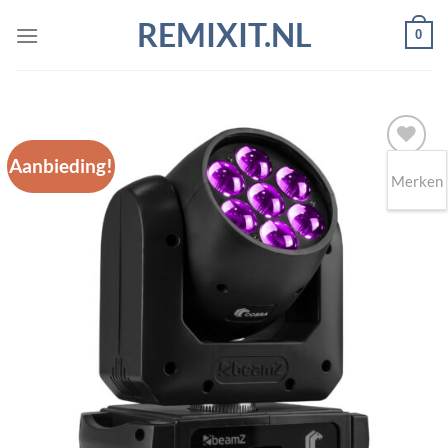
Ga
REMIXIT.NL
0
naar
inhoud
Aanbieding!
Merken
Toevoegen
aan
wenslijst