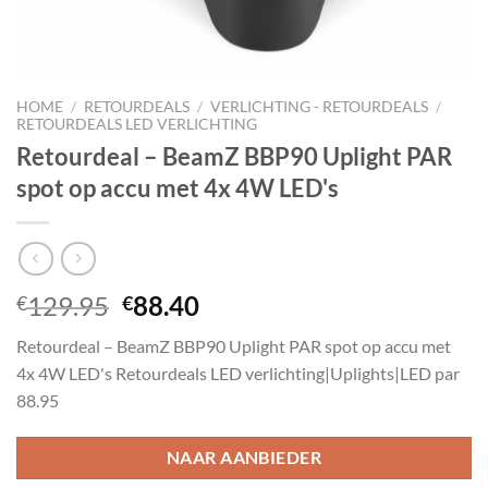
HOME
/
RETOURDEALS
/
VERLICHTING - RETOURDEALS
/
RETOURDEALS LED VERLICHTING
Retourdeal – BeamZ BBP90 Uplight PAR
spot op accu met 4x 4W LED's
Oorspronkelijke
Huidige
129.95
88.40
€
€
prijs
prijs
Retourdeal – BeamZ BBP90 Uplight PAR spot op accu met
was:
is:
4x 4W LED's Retourdeals LED verlichting|Uplights|LED par
€129.95.
€88.40.
88.95
NAAR AANBIEDER