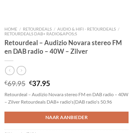
HOME
/
RETOURDEALS
/
AUDIO & HIFI - RETOURDEALS
/
RETOURDEALS DAB+ RADIO&APOS;S
Retourdeal – Audizio Novara stereo FM
en DAB radio – 40W – Zilver
Oorspronkelijke
Huidige
69.95
37.95
€
€
prijs
prijs
Retourdeal – Audizio Novara stereo FM en DAB radio – 40W
was:
is:
– Zilver Retourdeals DAB+ radio's|DAB radio's 50.96
€69.95.
€37.95.
NAAR AANBIEDER