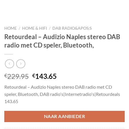
HOME
/
HOME & HIFI
/
DAB RADIO&APOS;S
Retourdeal – Audizio Naples stereo DAB
radio met CD speler, Bluetooth,
Oorspronkelijke
Huidige
229.95
143.65
€
€
prijs
prijs
Retourdeal – Audizio Naples stereo DAB radio met CD
was:
is:
speler, Bluetooth, DAB radio's|Internetradio's|Retourdeals
€229.95.
€143.65.
143.65
NAAR AANBIEDER