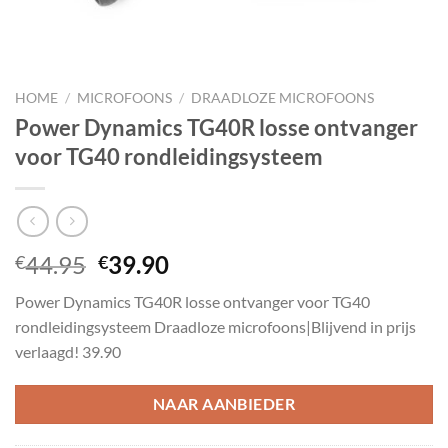
HOME
/
MICROFOONS
/
DRAADLOZE MICROFOONS
Power Dynamics TG40R losse ontvanger
voor TG40 rondleidingsysteem
Oorspronkelijke
Huidige
44.95
39.90
€
€
prijs
prijs
Power Dynamics TG40R losse ontvanger voor TG40
was:
is:
rondleidingsysteem Draadloze microfoons|Blijvend in prijs
€44.95.
€39.90.
verlaagd! 39.90
NAAR AANBIEDER