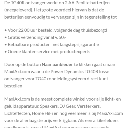
De TG40R ontvanger werkt op 2 AA Penlite batterijen
(meegeleverd). Het grote voordeel hiervan is dat de
batterijen eenvoudig te vervangen zijn in tegenstelling tot
• Voor 22.00 uur besteld, volgende dag thuisbezorgd
• Gratis verzending vanaf € 50,-
• Betaalbare producten met laagsteprijsgarantie
• Goede klantenservice met productexperts
Door op de button
Naar aanbieder
te klikken gaat u naar
MaxiAxi.com waar u de Power Dynamics TG40R losse
ontvanger voor TG40 rondleidingsysteem direct kunt
bestellen
MaxiAxi.com is de meest complete winkel voor al je licht- en
geluidapparatuur. Speakers, DJ Gear, Versterkers,
Lichteffecten, Home HiFi en nog veel meer is bij MaxiAxi.com
voor de allerlaagste prijs verkrijgbaar. Als een artikel elders
goedkoper is, maakt MaxiAxi.com graag een passende